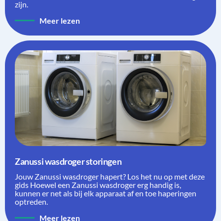
zijn.
Meer lezen
Zanussi wasdroger storingen
Jouw Zanussi wasdroger hapert? Los het nu op met deze
gids Hoewel een Zanussi wasdroger erg handig is,
kunnen er net als bij elk apparaat af en toe haperingen
optreden.
Meer lezen