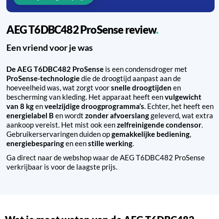
AEG T6DBC482 ProSense review
Een vriend voor je was
De AEG T6DBC482 ProSense
is een condensdroger met
ProSense-technologie
die de droogtijd aanpast aan de
hoeveelheid was, wat zorgt voor
snelle droogtijden
en
bescherming van kleding. Het apparaat heeft een
vulgewicht
van 8 kg
en
veelzijdige droogprogramma’s
. Echter, het heeft een
energielabel B
en wordt
zonder afvoerslang
geleverd, wat extra
aankoop vereist. Het mist ook een
zelfreinigende condensor
.
Gebruikerservaringen duiden op
gemakkelijke bediening
,
energiebesparing
en een
stille werking
.
Ga direct naar de webshop waar de AEG T6DBC482 ProSense
verkrijbaar is voor de laagste prijs.