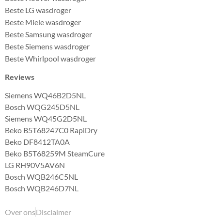
Beste LG wasdroger
Beste Miele wasdroger
Beste Samsung wasdroger
Beste Siemens wasdroger
Beste Whirlpool wasdroger
Reviews
Siemens WQ46B2D5NL
Bosch WQG245D5NL
Siemens WQ45G2D5NL
Beko B5T68247C0 RapiDry
Beko DF8412TA0A
Beko B5T68259M SteamCure
LG RH90V5AV6N
Bosch WQB246C5NL
Bosch WQB246D7NL
Over ons
Disclaimer