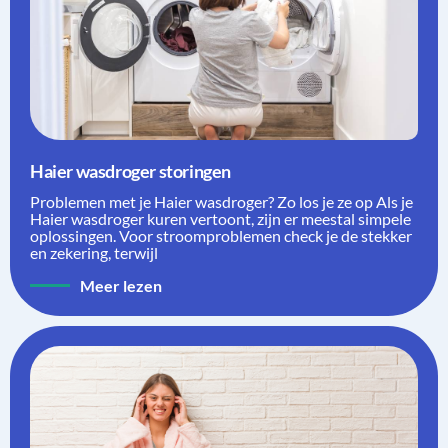
Haier wasdroger storingen
Problemen met je Haier wasdroger? Zo los je ze op Als je
Haier wasdroger kuren vertoont, zijn er meestal simpele
oplossingen. Voor stroomproblemen check je de stekker
en zekering, terwijl
Meer lezen