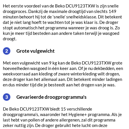
Het eerste voordeel van de Beko DCU9123TXW is zijn snelle
droogproces. Dankzij de maximale droogtijd van slechts 149
minuten behoort hij tot de ‘snelle’ snelheidsklasse. Dit betekent
dat je niet lang hoeft te wachten tot je was klaar is. De droger
stopt automatisch het programma wanneer je was droog is. Zo
kun je meer tijd besteden aan andere taken terwijl je wasgoed
droogt.
Grote vulgewicht
2
Met een vulgewicht van 9 kg kan de Beko DCU9123TXW grote
hoeveelheden wasgoed in één keer aan. Of je nu dekbedden, een
weekvoorraad aan kleding of zware winterkleding wilt drogen,
deze droger kan het allemaal aan. Dit betekent minder ladingen
en dus minder tijd die je besteedt aan het drogen van je was.
Gevarieerde droogprogramma's
3
De Beko DCU9123TXW biedt 15 verschillende
droogprogramma’s, waaronder het Hygiene+ programma. Als je
last hebt van pollen of andere allergenen, zal dit programma
zeker nuttig zijn. De droger gebruikt hete lucht om deze