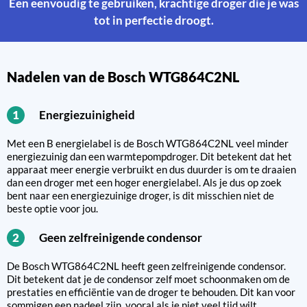
Een eenvoudig te gebruiken, krachtige droger die je was
tot in perfectie droogt.
Nadelen van de Bosch WTG864C2NL
Energiezuinigheid
1
Met een B energielabel is de Bosch WTG864C2NL veel minder
energiezuinig dan een warmtepompdroger. Dit betekent dat het
apparaat meer energie verbruikt en dus duurder is om te draaien
dan een droger met een hoger energielabel. Als je dus op zoek
bent naar een energiezuinige droger, is dit misschien niet de
beste optie voor jou.
Geen zelfreinigende condensor
2
De Bosch WTG864C2NL heeft geen zelfreinigende condensor.
Dit betekent dat je de condensor zelf moet schoonmaken om de
prestaties en efficiëntie van de droger te behouden. Dit kan voor
sommigen een nadeel zijn, vooral als je niet veel tijd wilt