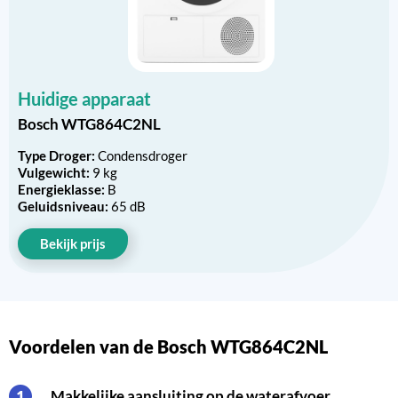
Huidige apparaat
Bosch WTG864C2NL
Type Droger:
Condensdroger
Vulgewicht:
9 kg
Energieklasse:
B
Geluidsniveau:
65 dB
Bekijk prijs
Voordelen van de Bosch WTG864C2NL
Makkelijke aansluiting op de waterafvoer
1