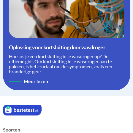
Oplossing voor kortsluiting door wasdroger
Hoe los je een kortsluiting in je wasdroger op? De
ultieme gids Om kortsluiting in je wasdroger aan te
pakken, is het cruciaal om de symptomen, zoals een
branderige geur
Meer lezen
Soorten