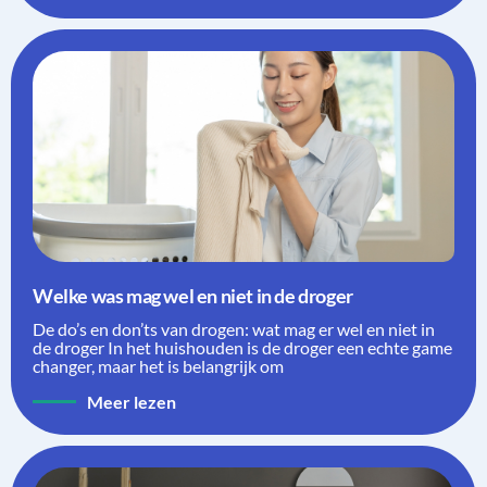
Welke was mag wel en niet in de droger
De do’s en don’ts van drogen: wat mag er wel en niet in
de droger In het huishouden is de droger een echte game
changer, maar het is belangrijk om
Meer lezen