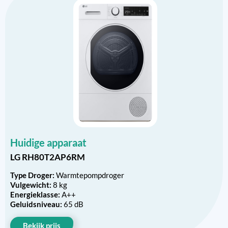
Huidige apparaat
LG RH80T2AP6RM
Type Droger:
Warmtepompdroger
Vulgewicht:
8 kg
Energieklasse:
A++
Geluidsniveau:
65 dB
Bekijk prijs