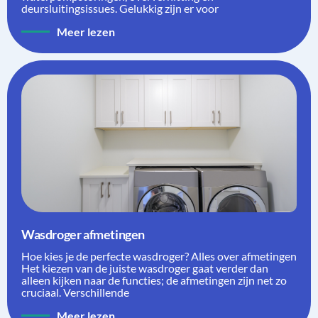
deursluitingsissues. Gelukkig zijn er voor
Meer lezen
Wasdroger afmetingen
Hoe kies je de perfecte wasdroger? Alles over afmetingen
Het kiezen van de juiste wasdroger gaat verder dan
alleen kijken naar de functies; de afmetingen zijn net zo
cruciaal. Verschillende
Meer lezen