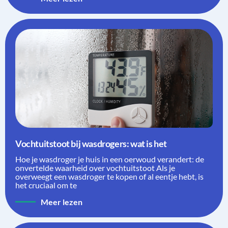
Vochtuitstoot bij wasdrogers: wat is het
Hoe je wasdroger je huis in een oerwoud verandert: de
onvertelde waarheid over vochtuitstoot Als je
overweegt een wasdroger te kopen of al eentje hebt, is
het cruciaal om te
Meer lezen