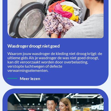
Wasdroger droogt niet goed
Waarom jouw wasdroger de kleding niet droog krijgt: de
ultieme gids Als je wasdroger de was niet goed droogt,
kan dit veroorzaakt worden door overbelasting,
verstopte luchtwegen of defecte
verwarmingselementen.
Meer lezen