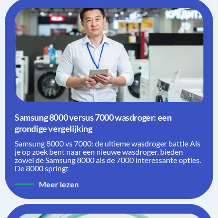
Samsung 8000 versus 7000 wasdroger: een
grondige vergelijking
Samsung 8000 vs 7000: de ultieme wasdroger battle Als
je op zoek bent naar een nieuwe wasdroger, bieden
zowel de Samsung 8000 als de 7000 interessante opties.
De 8000 springt
Meer lezen