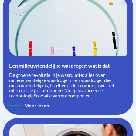
Een milieuvriendelijke wasdroger: wat is dat
De groene revolutie in je wasruimte: alles over
milieuvriendelijke wasdrogers Een wasdroger die
milieuvriendelijk is, biedt voordelen voor zowel het
milieu als je portemonnee. Met geavanceerde
technologieën zoals warmtepompen en
Meer lezen