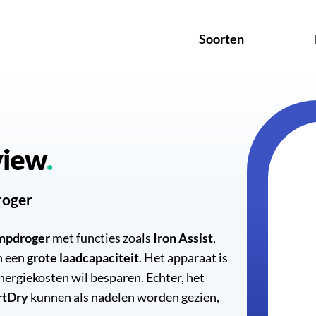
Soorten
view
roger
mpdroger
met functies zoals
Iron Assist
,
en een
grote laadcapaciteit
. Het apparaat is
energiekosten wil besparen. Echter, het
rtDry
kunnen als nadelen worden gezien,