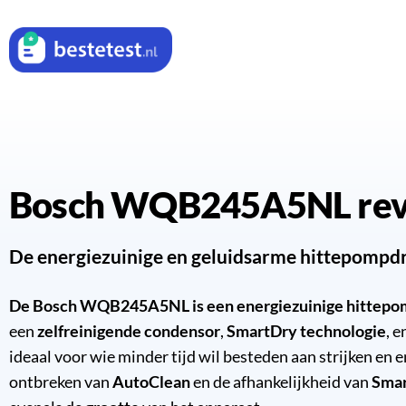
Bosch WQB245A5NL re
De energiezuinige en geluidsarme hittepompd
De Bosch WQB245A5NL is een energiezuinige hittepo
een
zelfreinigende condensor
,
SmartDry technologie
, 
ideaal voor wie minder tijd wil besteden aan strijken en 
ontbreken van
AutoClean
en de afhankelijkheid van
Sma