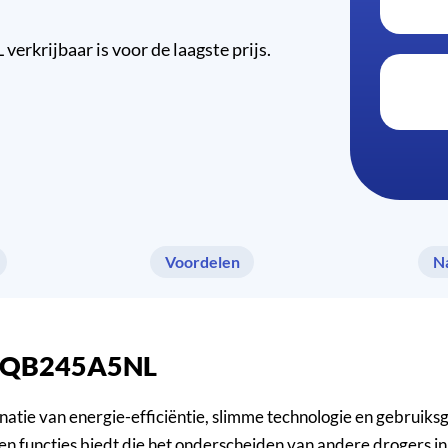
krijbaar is voor de laagste prijs.
Voordelen
N
h WQB245A5NL
 van energie-efficiëntie, slimme technologie en gebruiksg
ncties biedt die het onderscheiden van andere drogers in z