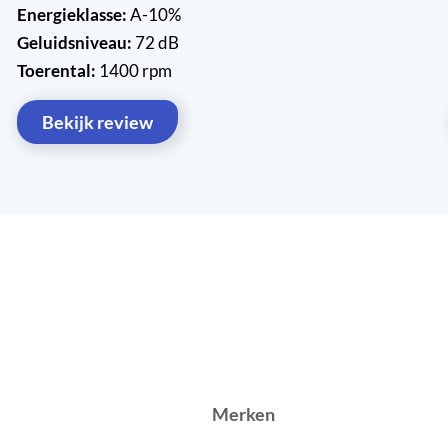
Energieklasse:
A-10%
Geluidsniveau:
72 dB
Toerental:
1400 rpm
Bekijk review
Merken