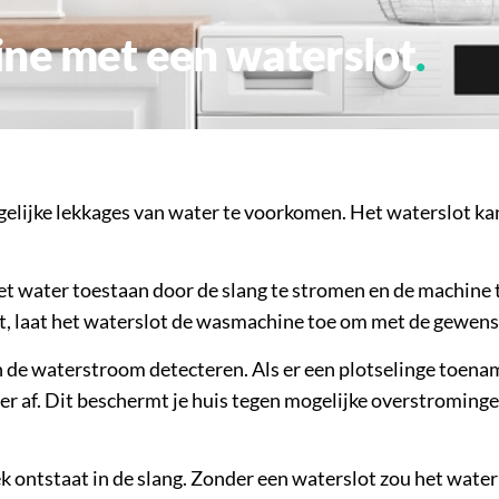
ine met een waterslot
lijke lekkages van water te voorkomen. Het waterslot k
t water toestaan door de slang te stromen en de machine t
t, laat het waterslot de wasmachine toe om met de gewenst
 de waterstroom detecteren. Als er een plotselinge toename
oer af. Dit beschermt je huis tegen mogelijke overstroming
lek ontstaat in de slang. Zonder een waterslot zou het water