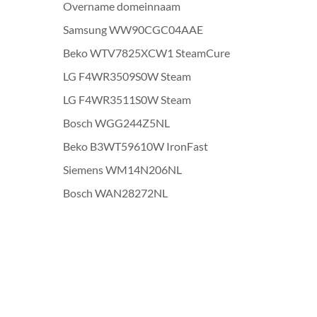
Overname domeinnaam
Samsung WW90CGC04AAE
Beko WTV7825XCW1 SteamCure
LG F4WR3509S0W Steam
LG F4WR3511S0W Steam
Bosch WGG244Z5NL
Beko B3WT59610W IronFast
Siemens WM14N206NL
Bosch WAN28272NL