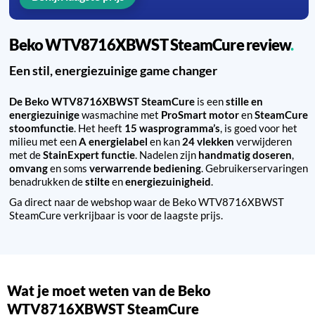
Beko WTV8716XBWST SteamCure review
Een stil, energiezuinige game changer
De Beko WTV8716XBWST SteamCure
is een
stille en
energiezuinige
wasmachine met
ProSmart motor
en
SteamCure
stoomfunctie
. Het heeft
15 wasprogramma’s
, is goed voor het
milieu met een
A energielabel
en kan
24 vlekken
verwijderen
met de
StainExpert functie
. Nadelen zijn
handmatig doseren
,
omvang
en soms
verwarrende bediening
. Gebruikerservaringen
benadrukken de
stilte
en
energiezuinigheid
.
Ga direct naar de webshop waar de Beko WTV8716XBWST
SteamCure verkrijbaar is voor de laagste prijs.
Wat je moet weten van de Beko
WTV8716XBWST SteamCure