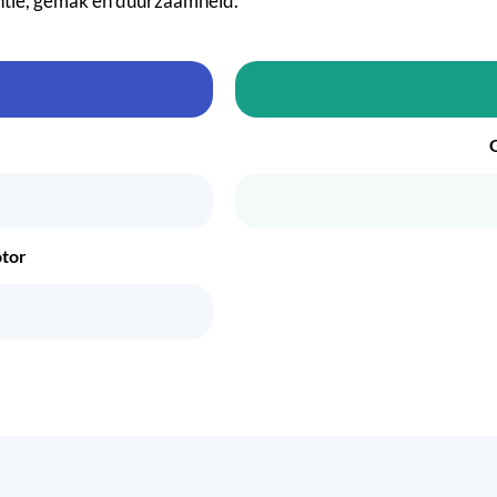
ntie, gemak en duurzaamheid.
otor