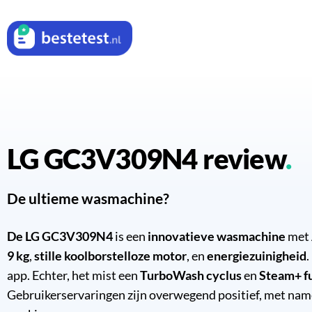
LG GC3V309N4 review
De ultieme wasmachine?
De LG GC3V309N4
is een
innovatieve wasmachine
met
9 kg
,
stille koolborstelloze motor
, en
energiezuinigheid
.
app. Echter, het mist een
TurboWash cyclus
en
Steam+ f
Gebruikerservaringen zijn overwegend positief, met name