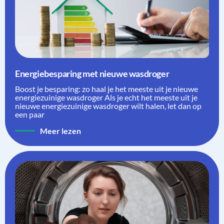
Energiebesparing met nieuwe wasdroger
Boost je besparing: zo haal je het meeste uit je nieuwe
energiezuinige wasdroger Als je echt het meeste uit je
nieuwe energiezuinige wasdroger wilt halen, let dan op
een paar
Meer lezen