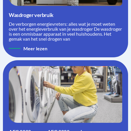
Wasdroger verbruik
De verborgen energievreters: alles wat je moet weten
over het energieverbruik van je wasdroger De wasdroger
is een onmisbaar apparaat in veel huishoudens. Het
gemak van het snel drogen van
Meer lezen