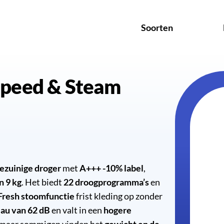
Soorten
ezuinige droger
met
A+++ -10% label
,
n 9 kg
. Het biedt
22 droogprogramma’s
en
resh stoomfunctie
frist kleding op zonder
eau van 62 dB
en valt in een
hogere
 maar sommigen vinden het
gewicht en de