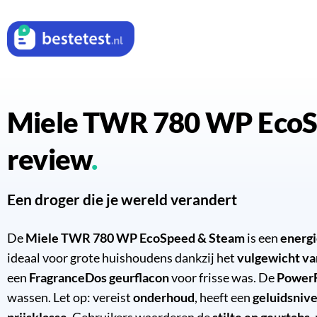
Miele TWR 780 WP EcoSpeed & Steam
review
Een droger die je wereld verandert
De
Miele TWR 780 WP EcoSpeed & Steam
is een
energi
ideaal voor grote huishoudens dankzij het
vulgewicht va
een
FragranceDos geurflacon
voor frisse was. De
PowerF
wassen. Let op: vereist
onderhoud
, heeft een
geluidsniv
prijsklasse
. Gebruikers waarderen de
stilte en geurtabs
,