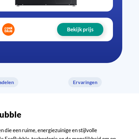
Bekijk prijs
adelen
Ervaringen
ubble
 een ruime, energiezuinige en stijlvolle
 de EcoBubble-technologie en de mogelijkheid om op