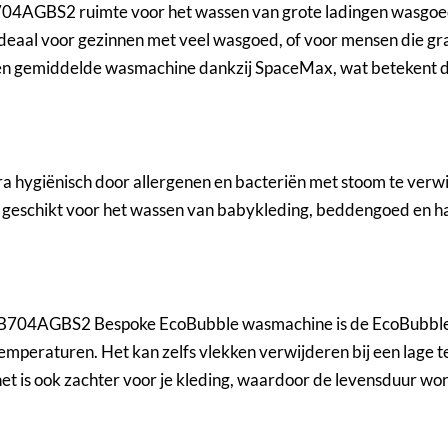
GBS2 ruimte voor het wassen van grote ladingen wasgoed in
ok ideaal voor gezinnen met veel wasgoed, of voor mensen die
n een gemiddelde wasmachine dankzij SpaceMax, wat betekent d
a hygiënisch door allergenen en bacteriën met stoom te verwi
r geschikt voor het wassen van babykleding, beddengoed en 
704AGBS2 Bespoke EcoBubble wasmachine is de EcoBubble-te
temperaturen. Het kan zelfs vlekken verwijderen bij een lage 
het is ook zachter voor je kleding, waardoor de levensduur wo