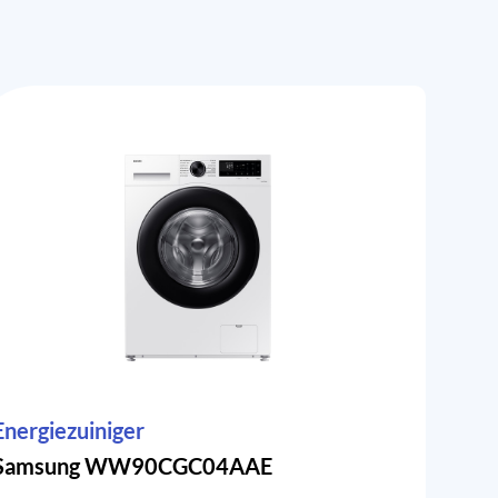
Energiezuiniger
Samsung WW90CGC04AAE