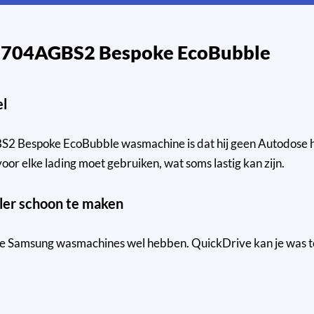
B704AGBS2 Bespoke EcoBubble
el
espoke EcoBubble wasmachine is dat hij geen Autodose hee
or elke lading moet gebruiken, wat soms lastig kan zijn.
ller schoon te maken
ere Samsung wasmachines wel hebben. QuickDrive kan je was t