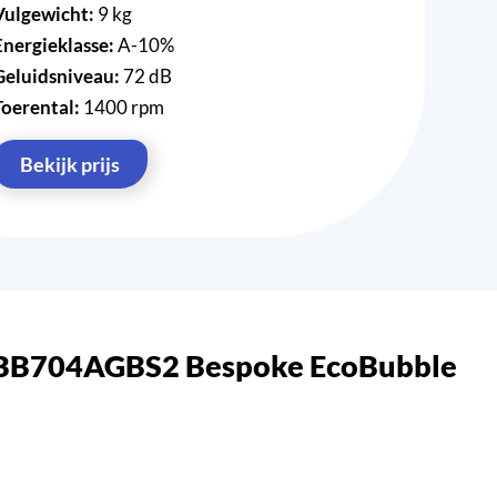
Vulgewicht:
9 kg
Energieklasse:
A-10%
Geluidsniveau:
72 dB
Toerental:
1400 rpm
Bekijk prijs
1BB704AGBS2 Bespoke EcoBubble