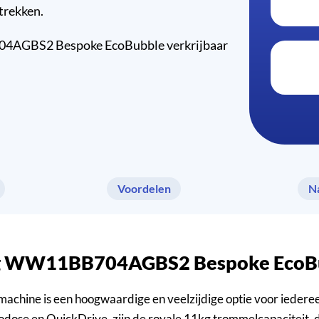
trekken.
04AGBS2 Bespoke EcoBubble verkrijbaar
Voordelen
N
sung WW11BB704AGBS2 Bespoke EcoB
is een hoogwaardige en veelzijdige optie voor iedereen die
todose en QuickDrive, zijn de royale 11kg trommelcapaciteit,