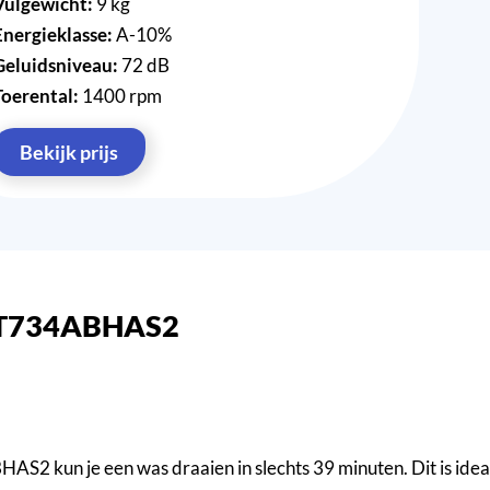
Vulgewicht:
9 kg
Energieklasse:
A-10%
Geluidsniveau:
72 dB
Toerental:
1400 rpm
Bekijk prijs
0T734ABHAS2
kun je een was draaien in slechts 39 minuten. Dit is ideaa