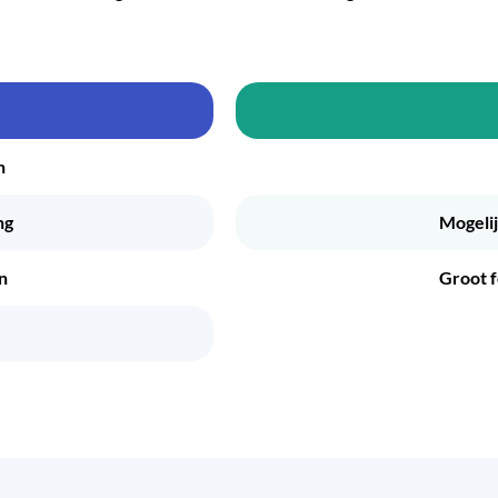
n
ng
Mogelij
n
Groot 