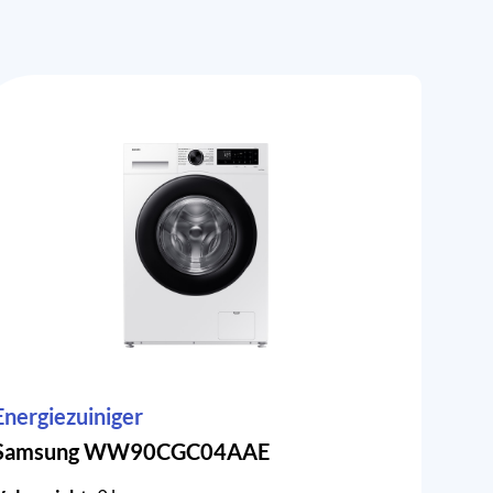
Energiezuiniger
Samsung WW90CGC04AAE