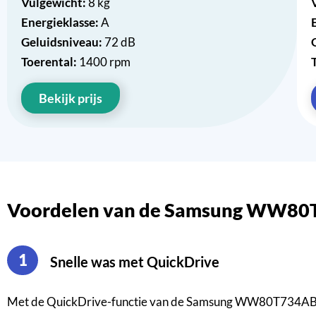
Vulgewicht:
8 kg
Energieklasse:
A
Geluidsniveau:
72 dB
Toerental:
1400 rpm
Bekijk prijs
Voordelen van de Samsung WW8
1
Snelle was met QuickDrive
Met de QuickDrive-functie van de Samsung WW80T734ABHAS2 