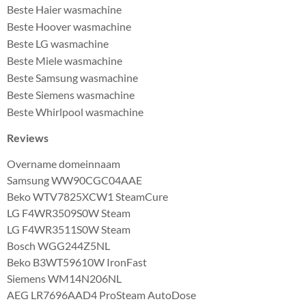
Beste Haier wasmachine
Beste Hoover wasmachine
Beste LG wasmachine
Beste Miele wasmachine
Beste Samsung wasmachine
Beste Siemens wasmachine
Beste Whirlpool wasmachine
Reviews
Overname domeinnaam
Samsung WW90CGC04AAE
Beko WTV7825XCW1 SteamCure
LG F4WR3509S0W Steam
LG F4WR3511S0W Steam
Bosch WGG244Z5NL
Beko B3WT59610W IronFast
Siemens WM14N206NL
AEG LR7696AAD4 ProSteam AutoDose