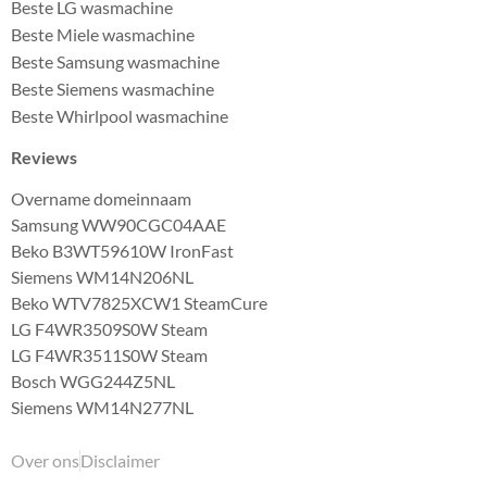
Beste LG wasmachine
Beste Miele wasmachine
Beste Samsung wasmachine
Beste Siemens wasmachine
Beste Whirlpool wasmachine
Reviews
Overname domeinnaam
Samsung WW90CGC04AAE
Beko B3WT59610W IronFast
Siemens WM14N206NL
Beko WTV7825XCW1 SteamCure
LG F4WR3509S0W Steam
LG F4WR3511S0W Steam
Bosch WGG244Z5NL
Siemens WM14N277NL
Over ons
Disclaimer