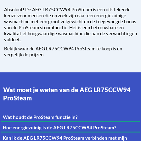
Absoluut! De AEG LR75CCW94 ProSteam is een uitstekende
keuze voor mensen die op zoek zijn naar een energiezuinige
wasmachine met een groot vulgewicht en de toegevoegde bonus
van de ProSteam stoomfunctie. Het is een betrouwbare en
kwalitatief hoogwaardige wasmachine die aan de verwachtingen
voldoet.
Bekijk waar de AEG LR75CCW94 ProSteam te koop is en
vergelijk de prijzen.
Wat moet je weten van de AEG LR75CCW94
ProSteam
Wat houdt de ProSteam functie in?
Hoe energiezuinig is de AEG LR75CCW94 ProSteam?
Kan ik de AEG LR75CCW94 ProSteam verbinden met mijn