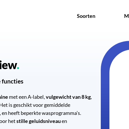
Soorten
M
iew
 functies
hine
met een A-label,
vulgewicht van 8 kg
,
 Het is geschikt voor gemiddelde
t, en heeft beperkte wasprogramma’s.
voor het
stille geluidsniveau
en