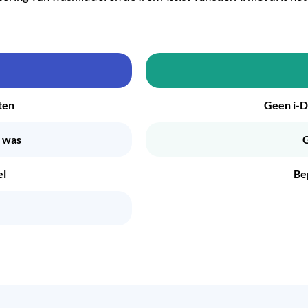
ten
Geen i-D
e was
G
el
Be