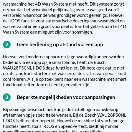
wasmachine het 4D Wash System niet heeft. Dit systeem zorgt
ervoor dat het wasmiddel gelijkmatig over je wasgoed wordt
verspreid, waardoor de was grondiger wordt gereinigd. Hoewel
de i-DOS functie voor automatische dosering van wasmiddel en
wasverzachter een groot voordeel is, kan het gebrek aan het 4D
Wash System een minpunt zijn voor sommigen.
Geen bediening op afstand via een app
2
Hoewel veel moderne apparaten tegenwoordig kunnen worden
bediend via een app op je smartphone, heeft de Bosch
WAU28P50NL i-DOS deze functie niet. Dit betekent dat je niet
op afstand kunt starten met wassen of de status van je was kunt
controleren. Als je op zoek bent naar een wasmachine met smart
functionaliteiten, kan dit een tegenvaller zijn.
Beperkte mogelijkheden voor aanpassingen
3
Bij sommige wasmachines kun je de instellingen nauwkeurig
afstemmen op je specifieke wensen. Bij de Bosch WAU28P50NL
i-DOS is dit echter beperkt. Hoewel de machine tal van handige
functies heeft, zoals i-DOS en SpeedPerfect, biedt hij minder
mogelijkheden voor personalisatie. Als je specifieke