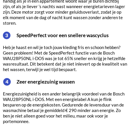
handig als je in een appartement woont waar je buren dichtbij
zijn, of als je liever ’s nachts wast wanneer energietarieven lager
zijn. Deze motor zorgt voor minder geluidsoverlast, zodat je op
elk moment van de dag of nacht kunt wassen zonder anderen te
storen.
SpeedPerfect voor een snellere wascyclus
3
Heb je haast en wil je toch jouw kleding fris en schoon hebben?
Geen probleem! Met de SpeedPerfect functie van de Bosch
WAU28P50NL i-DOS was je tot 65% sneller en krijg je hetzelfde
wasresultaat. Dit betekent dat je niet inlevert op de kwaliteit van
het wassen, terwijl je wel tijd bespaart.
Zeer energiezuinig wassen
4
Energiezuinigheid is een ander belangrijk voordeel van de Bosch
WAU28P50NL i-DOS. Met een energielabel A kun je flink
besparen op de energiekosten. Gedurende de levensduur van de
wasmachine betaal je gemiddeld € 290 minder aan energie. Zo
ben je niet alleen goed voor het milieu, maar ook voor je
portemonnee.