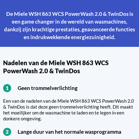
De Miele WSH 863 WCS PowerWash 2.0 & TwinDos is
een game changer in de wereld van wasmachines,
dankzij zijn krachtige prestaties, geavanceerde functies
en indrukwekkende energiezuinigheid.
Nadelen van de Miele WSH 863 WCS
PowerWash 2.0 & TwinDos
Geen trommelverlichting
1
Een van de nadelen van de Miele WSH 863 WCS PowerWash 2.0
& TwinDos is dat deze geen trommelverlichting heeft. Dit maakt
het moeilijker om de wasmachine te laden en te legen in een
donkere omgeving.
Lange duur van het normale wasprogramma
2