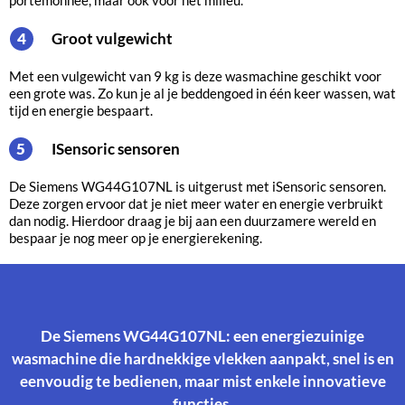
portemonnee, maar ook voor het milieu.
Groot vulgewicht
4
Met een vulgewicht van 9 kg is deze wasmachine geschikt voor
een grote was. Zo kun je al je beddengoed in één keer wassen, wat
tijd en energie bespaart.
iSensoric sensoren
5
De Siemens WG44G107NL is uitgerust met iSensoric sensoren.
Deze zorgen ervoor dat je niet meer water en energie verbruikt
dan nodig. Hierdoor draag je bij aan een duurzamere wereld en
bespaar je nog meer op je energierekening.
De Siemens WG44G107NL: een energiezuinige
wasmachine die hardnekkige vlekken aanpakt, snel is en
eenvoudig te bedienen, maar mist enkele innovatieve
functies.