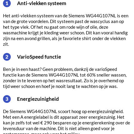
Anti-vlekken systeem
1
Het anti-vlekken systeem van de Siemens WG44G107NL is een
van de grote voordelen. Dit systeem past de wascyclus aan op
het type vlek. Of het nu gaat om rode wijn of olie, deze
wasmachine krijgt je kleding weer schoon. Dit kan vooral handig
zijn na een avond grillen, als je favoriete shirt onder de vlekken
zit.
varioSpeed functie
2
Ben je in een haast? Geen probleem, dankzij de varioSpeed
functie kan de Siemens WG44G107NL tot 60% sneller wassen,
zonder in te leveren op het wasresultaat. Zo is je overhemd op
tijd weer schoon en hoef je nooit lang te wachten op je was.
Energiezuinigheid
3
De Siemens WG44G107NL scoort hoog op energiezuinigheid.
Met een A energielabel is dit apparaat zeer energiezuinig. Het
kan je zelfs tot wel € 290 besparen op je energierekening over de
levensduur van de machine. Dit is niet alleen goed voor je