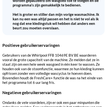
worden gepauzeerd om wasgoed toe te voegen en de
programma's zijn gemakkelijk te bedienen.
Het is groter en stiller dan mijn vorige wasmachine. Ik
kan nu een was altijd passen en het is niet te vol als ik
nog dat ene kledingstuk wil hebben dat anders een
beurt zou moeten overslaan.
Positieve gebruikerservaringen
Gebruikers van de Whirlpool FFB 10469E BV BE waarderen
vooral de grote capaciteit van de machine. Ze melden dat ze in
staat zijn om een hele week wasgoed in één keer te wassen. Ze
houden ook van de stoomfunctie, waarmee ze hun kleding kunnen
opfrissen zonder een volledige wascyclus te hoeven doen.
Bovendien houdt de FreshCare+ functie de was na het einde van
het programma tot 6 uur lang fris.
Negatieve gebruikerservaringen
Ondanks de vele voordelen, zijn er ook een paar minpunten die
gebruikers melden. Een veelgenoemde is het ontbreken van een