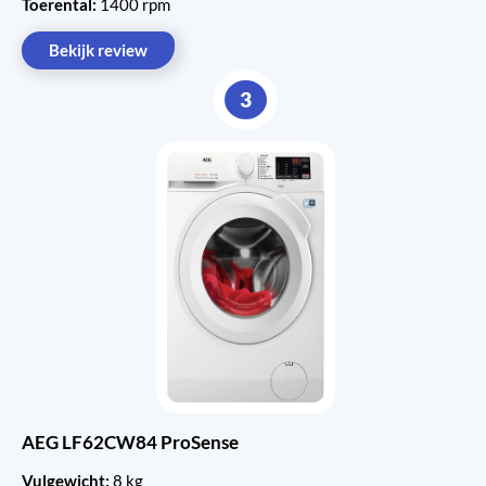
Toerental:
1400 rpm
Bekijk review
3
AEG LF62CW84 ProSense
Vulgewicht:
8 kg