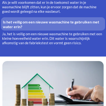
Als je wilt voorkomen dat er in de toekomst water in je
wasmachine blijft zitten, kun je ervoor zorgen dat de machine
goed wordt geleegd na elke wasbeurt.
Is het veilig om een nieuwe wasmachine te gebruiken met
water erin?
Ja, het is veilig om een nieuwe wasmachine te gebruiken met een
kleine hoeveelheid water erin. Dit water is waarschijnlijk
afkomstig van de fabriekstest en vormt geen risico.