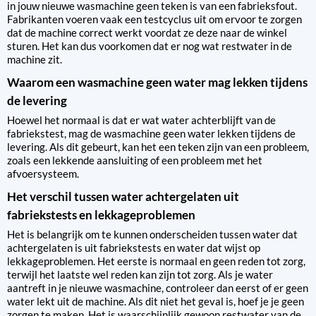
in jouw nieuwe wasmachine geen teken is van een fabrieksfout.
Fabrikanten voeren vaak een testcyclus uit om ervoor te zorgen
dat de machine correct werkt voordat ze deze naar de winkel
sturen. Het kan dus voorkomen dat er nog wat restwater in de
machine zit.
Waarom een wasmachine geen water mag lekken tijdens
de levering
Hoewel het normaal is dat er wat water achterblijft van de
fabriekstest, mag de wasmachine geen water lekken tijdens de
levering. Als dit gebeurt, kan het een teken zijn van een probleem,
zoals een lekkende aansluiting of een probleem met het
afvoersysteem.
Het verschil tussen water achtergelaten uit
fabriekstests en lekkageproblemen
Het is belangrijk om te kunnen onderscheiden tussen water dat
achtergelaten is uit fabriekstests en water dat wijst op
lekkageproblemen. Het eerste is normaal en geen reden tot zorg,
terwijl het laatste wel reden kan zijn tot zorg. Als je water
aantreft in je nieuwe wasmachine, controleer dan eerst of er geen
water lekt uit de machine. Als dit niet het geval is, hoef je je geen
zorgen te maken. Het is waarschijnlijk gewoon restwater van de