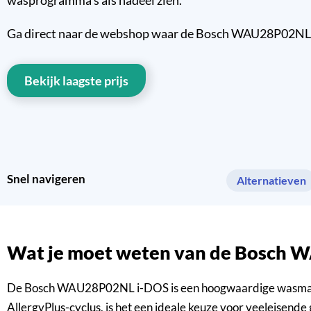
wasprogramma’s als nadeel zien.
Ga direct naar de webshop waar de Bosch WAU28P02NL i-D
Bekijk laagste prijs
Snel navigeren
Alternatieven
Wat je moet weten van de Bosch
De Bosch WAU28P02NL i-DOS is een hoogwaardige wasmachine 
AllergyPlus-cyclus, is het een ideale keuze voor veeleisend