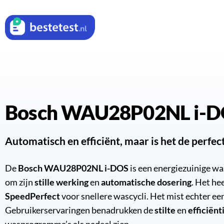
Bosch WAU28P02NL i-D
Automatisch en efficiënt, maar is het de perfec
De
Bosch WAU28P02NL i-DOS
is een energiezuinige w
om zijn
stille werking
en
automatische dosering
. Het he
SpeedPerfect
voor snellere wascycli. Het mist echter ee
Gebruikerservaringen benadrukken de
stilte
en
efficiënt