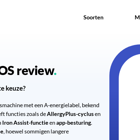
Soorten
M
OS review
te keuze?
asmachine met een A-energielabel, bekend
eft functies zoals de
AllergyPlus-cyclus
en
n
Iron Assist-functie
en
app-besturing
.
ie
, hoewel sommigen langere