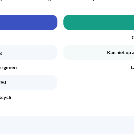
G
g
Kan niet op 
lergenen
L
290
cycli