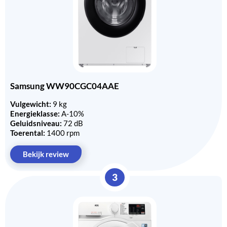
Samsung WW90CGC04AAE
Vulgewicht:
9 kg
Energieklasse:
A-10%
Geluidsniveau:
72 dB
Toerental:
1400 rpm
Bekijk review
3