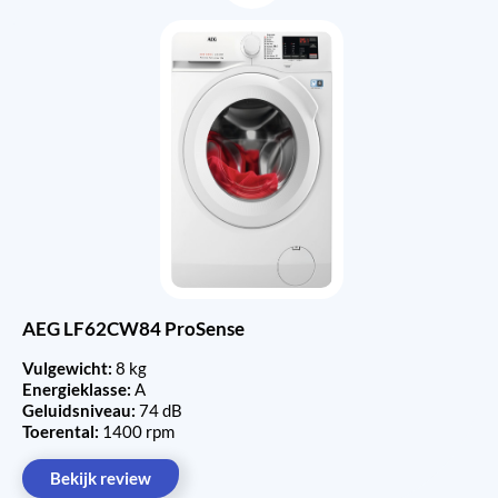
AEG LF62CW84 ProSense
Vulgewicht:
8 kg
Energieklasse:
A
Geluidsniveau:
74 dB
Toerental:
1400 rpm
Bekijk review