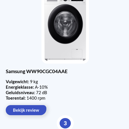
Samsung WW90CGC04AAE
Vulgewicht:
9 kg
Energieklasse:
A-10%
Geluidsniveau:
72 dB
Toerental:
1400 rpm
Bekijk review
3