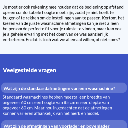
Je moet er ook rekening mee houden dat de bediening op afstand
op een comfortabele hoogte moet zijn, zodat je niet hoeft te
buigen of te rekken om de instellingen aan te passen. Kortom, het
kiezen van de juiste wasmachine afmetingen kan je niet alleen
helpen om de perfecte fit voor je ruimte te vinden, maar kan ook
je algehele ervaring met het doen van de was aanzienlijk
verbeteren. En dat is toch wat we allemaal willen, of niet soms?
Veelgestelde vragen
Wat zijn de standaardafmetingen van een wasmachine?
Standaard wasmachines hebben meestal een breedte van
ongeveer 60 cm, een hoogte van 85 cm en een diepte van
ongeveer 60 cm. Maar hou in gedachten dat de afmetingen
kunnen variëren afhankelijk van het merk en model.
Wat zijn de afmetingen van voorlader en bovenlader