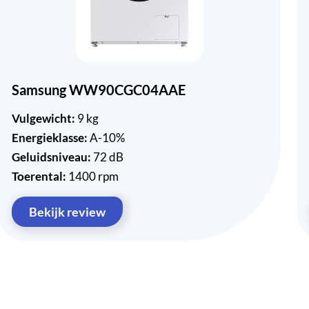
Samsung WW90CGC04AAE
Vulgewicht:
9 kg
Energieklasse:
A-10%
Geluidsniveau:
72 dB
Toerental:
1400 rpm
Bekijk review