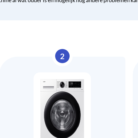
hine al wat ouder is en mogelijk nog andere problemen ka
2