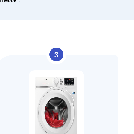
n hebben.
3