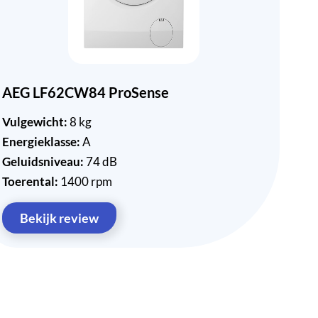
AEG LF62CW84 ProSense
Vulgewicht:
8 kg
Energieklasse:
A
Geluidsniveau:
74 dB
Toerental:
1400 rpm
Bekijk review